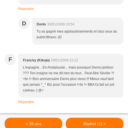
Répondre
D
Denis
30/01/2008 19:54
Tu as gagné mes applaudissements et otus ceux du
public!Bravo:-{D
F
Francky (Kikojo)
29/01/2008 23:22
L'espagne... En Andalousie... mais pourquoi Denis jambon
??? Ton insigne ne me dit rien du tout... Peut-être Séville ?!
<br /> Bon anniversaire Denis plus vieux !!! Mieux vaut tard
que jamais ^_^ Biz pour l'occasion !<br /> BBA t'a fait un joli
cadeau :) @+
Répondre
< 38 ans
Madrid (1) >