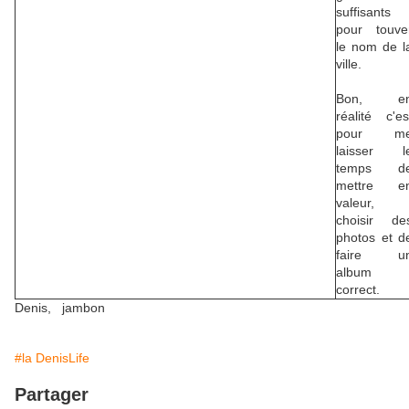
suffisants
pour touve
le nom de l
ville.
Bon, e
réalité c'es
pour m
laisser l
temps d
mettre e
valeur,
choisir de
photos et d
faire u
album
correct.
Denis, jambon
#la DenisLife
Partager