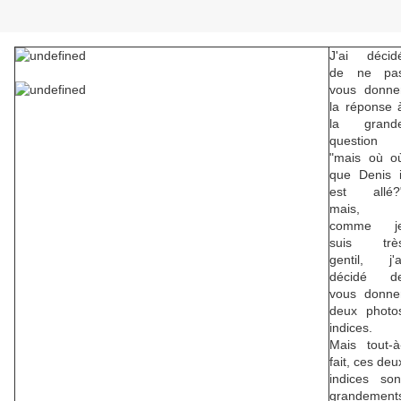
J'ai décid
de ne pa
vous donne
la réponse 
la grand
question
"mais où o
que Denis i
est allé?
mais,
comme j
suis trè
gentil, j'a
décidé d
vous donne
deux photo
indices.
Mais tout-à
fait, ces deu
indices son
grandement