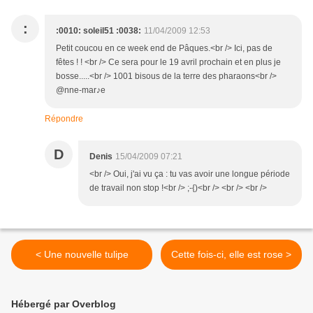
:
:0010: soleil51 :0038:
11/04/2009 12:53
Petit coucou en ce week end de Pâques.<br /> Ici, pas de
fêtes ! ! <br /> Ce sera pour le 19 avril prochain et en plus je
bosse.....<br /> 1001 bisous de la terre des pharaons<br />
@nne-mar♪e
Répondre
D
Denis
15/04/2009 07:21
<br /> Oui, j'ai vu ça : tu vas avoir une longue période
de travail non stop !<br /> ;-{)<br /> <br /> <br />
< Une nouvelle tulipe
Cette fois-ci, elle est rose >
Hébergé par Overblog