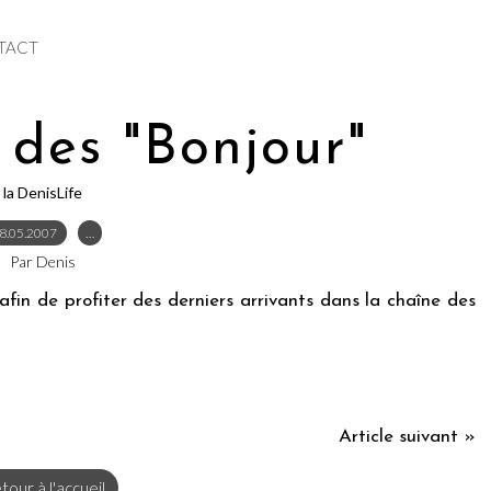
TACT
 des "Bonjour"
la DenisLife
8.05.2007
…
Par Denis
afin de profiter des derniers arrivants dans la chaîne des
Article suivant »
tour à l'accueil