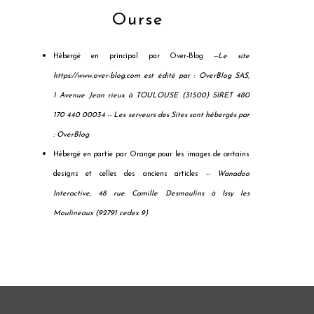
Ourse
Hébergé en principal par Over-Blog --
Le site
https://www.over-blog.com est édité par : OverBlog SAS,
1 Avenue Jean rieux à TOULOUSE (31500) SIRET 480
170 440 00034 --
Les serveurs des Sites sont hébergés par
: OverBlog
Hébergé en partie par Orange pour les images de certains
designs et celles des anciens articles --
Wanadoo
Interactive, 48 rue Camille Desmoulins à Issy les
Moulineaux (92791 cedex 9)