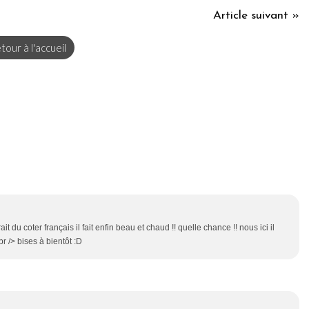
Article suivant »
tour à l'accueil
rait du coter français il fait enfin beau et chaud !! quelle chance !! nous ici il
<br /> bises à bientôt :D