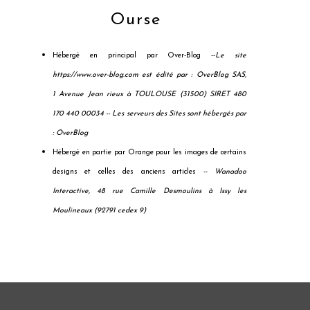
Ourse
Hébergé en principal par Over-Blog --
Le site
https://www.over-blog.com est édité par : OverBlog SAS,
1 Avenue Jean rieux à TOULOUSE (31500) SIRET 480
170 440 00034 --
Les serveurs des Sites sont hébergés par
: OverBlog
Hébergé en partie par Orange pour les images de certains
designs et celles des anciens articles --
Wanadoo
Interactive, 48 rue Camille Desmoulins à Issy les
Moulineaux (92791 cedex 9)