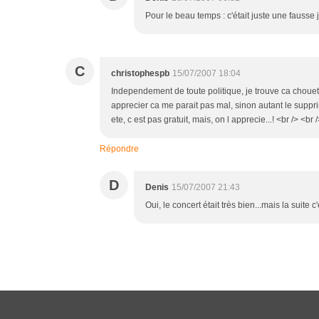
Pour le beau temps : c'était juste une fausse jo
C
christophespb
15/07/2007 18:04
Independement de toute politique, je trouve ca chouette
apprecier ca me parait pas mal, sinon autant le suppri
ete, c est pas gratuit, mais, on l apprecie...! <br /> <
Répondre
D
Denis
15/07/2007 21:43
Oui, le concert était très bien...mais la suite c