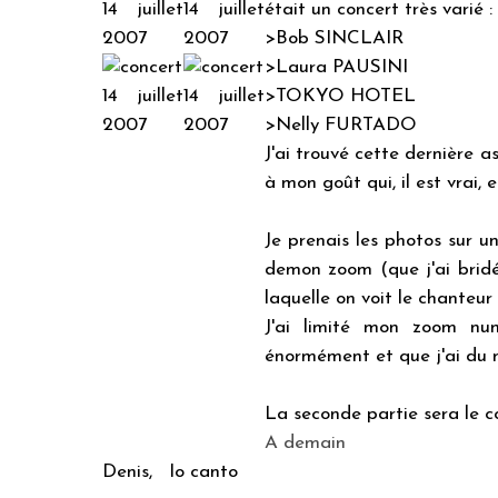
était un concert très varié :
>Bob SINCLAIR
>Laura PAUSINI
>TOKYO HOTEL
>Nelly FURTADO
J'ai trouvé cette dernière a
à mon goût qui, il est vrai, 
Je prenais les photos sur u
demon zoom (que j'ai bridé)
laquelle on voit le chanteur
J'ai limité mon zoom nu
énormément et que j'ai du ma
La seconde partie sera le c
A demain
Denis, Io canto