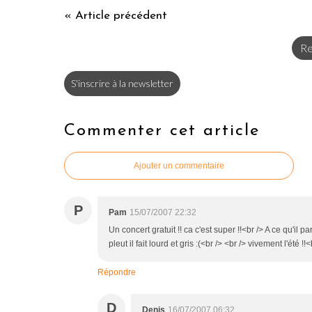
« Article précédent
Re
S'inscrire à la newsletter
Commenter cet article
Ajouter un commentaire
P
Pam
15/07/2007 22:32
Un concert gratuit !! ca c'est super !!<br /> A ce qu'il pa
pleut il fait lourd et gris :(<br /> <br /> vivement l'été !!
Répondre
D
Denis
16/07/2007 06:32