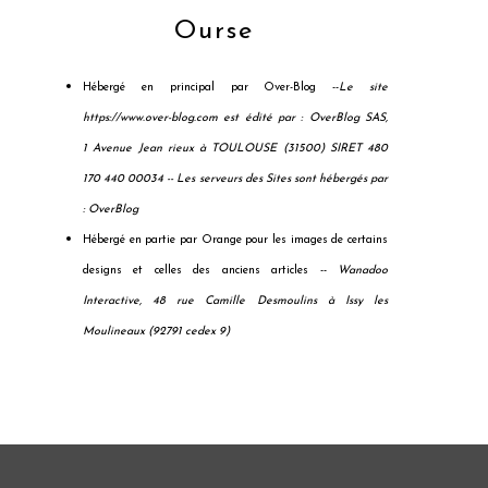
Ourse
Hébergé en principal par Over-Blog --
Le site
https://www.over-blog.com est édité par : OverBlog SAS,
1 Avenue Jean rieux à TOULOUSE (31500) SIRET 480
170 440 00034 --
Les serveurs des Sites sont hébergés par
: OverBlog
Hébergé en partie par Orange pour les images de certains
designs et celles des anciens articles --
Wanadoo
Interactive, 48 rue Camille Desmoulins à Issy les
Moulineaux (92791 cedex 9)