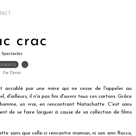
TACT
ac crac
Spectacles
2.08.2011
…
Par Denis
et accablé par une mère qui ne cesse de l'appeler au
 d'ailleurs, il n'a pas fini d'ouvrir tous ces cartons. Grâce
n homme, un vrai, en rencontrant Natachatte. C'est sans
ient de se faire larguer à cause de sa collection de films
atte sans que celle-ci rencontre maman, ni son ami Rocco,