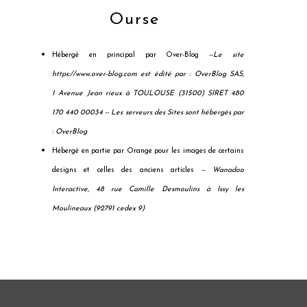
Ourse
Hébergé en principal par Over-Blog --
Le site
https://www.over-blog.com est édité par : OverBlog SAS,
1 Avenue Jean rieux à TOULOUSE (31500) SIRET 480
170 440 00034 --
Les serveurs des Sites sont hébergés par
: OverBlog
Hébergé en partie par Orange pour les images de certains
designs et celles des anciens articles --
Wanadoo
Interactive, 48 rue Camille Desmoulins à Issy les
Moulineaux (92791 cedex 9)