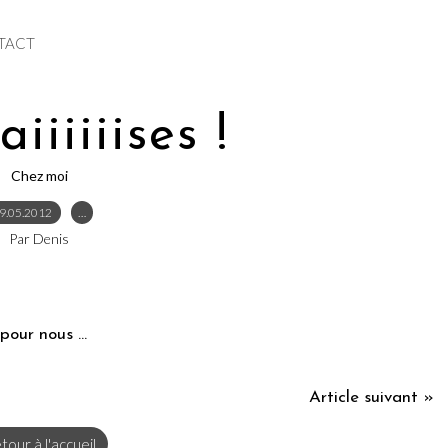
TACT
iiiiiises !
Chez moi
9.05.2012
…
Par Denis
our nous ...
Article suivant »
tour à l'accueil