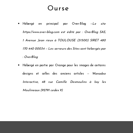
Ourse
Hébergé en principal par Over-Blog --
Le site
https://www.over-blog.com est édité par : OverBlog SAS,
1 Avenue Jean rieux à TOULOUSE (31500) SIRET 480
170 440 00034 --
Les serveurs des Sites sont hébergés par
: OverBlog
Hébergé en partie par Orange pour les images de certains
designs et celles des anciens articles --
Wanadoo
Interactive, 48 rue Camille Desmoulins à Issy les
Moulineaux (92791 cedex 9)