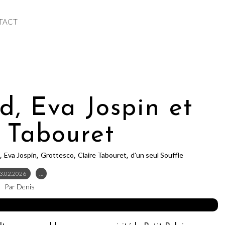
TACT
d, Eva Jospin et
e Tabouret
Eva Jospin
Grottesco
Claire Tabouret
d'un seul Souffle
,
,
,
,
3.02.2026
…
Par Denis