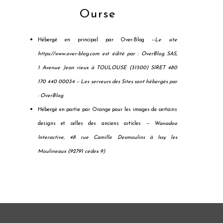
Ourse
Hébergé en principal par Over-Blog --
Le site
https://www.over-blog.com est édité par : OverBlog SAS,
1 Avenue Jean rieux à TOULOUSE (31500) SIRET 480
170 440 00034 --
Les serveurs des Sites sont hébergés par
: OverBlog
Hébergé en partie par Orange pour les images de certains
designs et celles des anciens articles --
Wanadoo
Interactive, 48 rue Camille Desmoulins à Issy les
Moulineaux (92791 cedex 9)