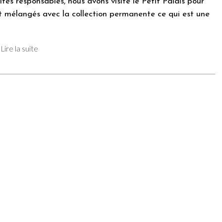
tes responsables, nous avons visité le Petit Palais pour
t mélangés avec la collection permanente ce qui est une
Lire la suite