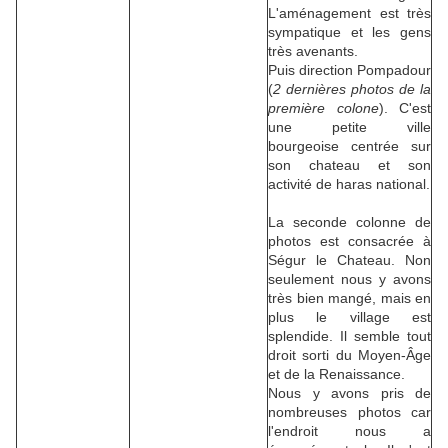
L'aménagement est très
sympatique et les gens
très avenants.
Puis direction Pompadour
(
2 dernières photos de la
première colone
). C'est
une petite ville
bourgeoise centrée sur
son chateau et son
activité de haras national.
La seconde colonne de
photos est consacrée à
Ségur le Chateau. Non
seulement nous y avons
très bien mangé, mais en
plus le village est
splendide. Il semble tout
droit sorti du Moyen-Âge
et de la Renaissance.
Nous y avons pris de
nombreuses photos car
l'endroit nous a