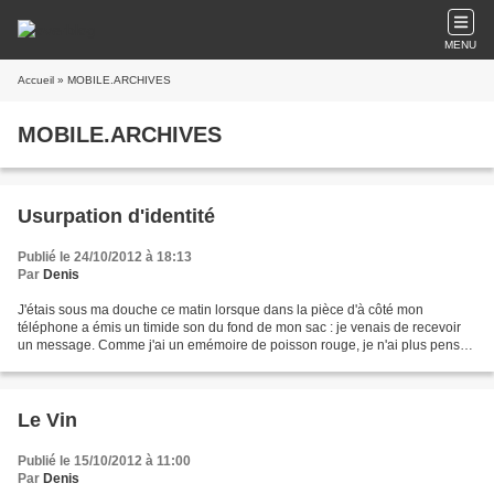
MENU
Accueil
» MOBILE.ARCHIVES
MOBILE.ARCHIVES
Usurpation d'identité
Publié le 24/10/2012 à 18:13
Par
Denis
J'étais sous ma douche ce matin lorsque dans la pièce d'à côté mon
téléphone a émis un timide son du fond de mon sac : je venais de recevoir
un message. Comme j'ai un emémoire de poisson rouge, je n'ai plus pensé
en sortant de la salle d'eau à vérifier...
Le Vin
Publié le 15/10/2012 à 11:00
Par
Denis