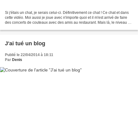
Si j'étais un chat, je serais celui-ci. Définitivement ce chat ! Ce chat et dans
cette vidéo. Moi aussi je joue avec n'importe quoi et il m'est arrivé de faire
des concerts de couteaux avec des amis au restaurant. Mais là, le niveau est
très haut ! Et...
J'ai tué un blog
Publié le 22/04/2014 à 18:11
Par
Denis