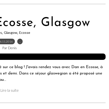
cosse, Glasgow
es
Glasgow
Ecosse
,
,
6.11.2016
…
Par Denis
é sur ce blog ! J'avais rendez vous avec Dan en Ecosse, à
rs et demi. Dans ce séjour glaswegian a été proposé une
u...
Lire la suite