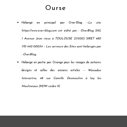
Ourse
Hébergé en principal par Over-Blog --
Le site
https://www.over-blog.com est édité par : OverBlog SAS,
1 Avenue Jean rieux à TOULOUSE (31500) SIRET 480
170 440 00034 --
Les serveurs des Sites sont hébergés par
: OverBlog
Hébergé en partie par Orange pour les images de certains
designs et celles des anciens articles --
Wanadoo
Interactive, 48 rue Camille Desmoulins à Issy les
Moulineaux (92791 cedex 9)