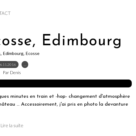
TACT
osse, Edimbourg
s
Edimbourg
Ecosse
,
,
6.11.2016
…
Par Denis
ues minutes en train et -hop- changement d'atmosphère
n château ... Accessoirement, j'ai pris en photo la devanture
Lire la suite