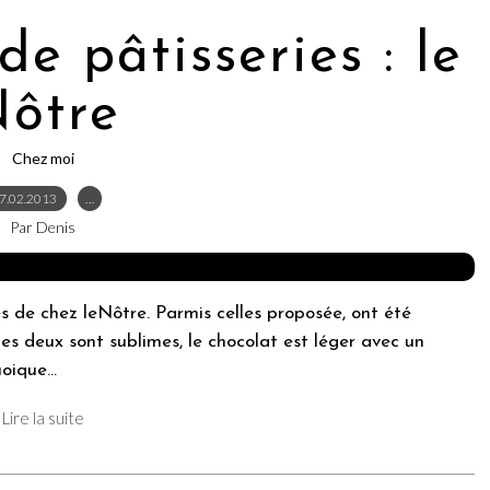
e pâtisseries : le
ôtre
Chez moi
7.02.2013
…
Par Denis
ies de chez leNôtre. Parmis celles proposée, ont été
Les deux sont sublimes, le chocolat est léger avec un
oique...
Lire la suite