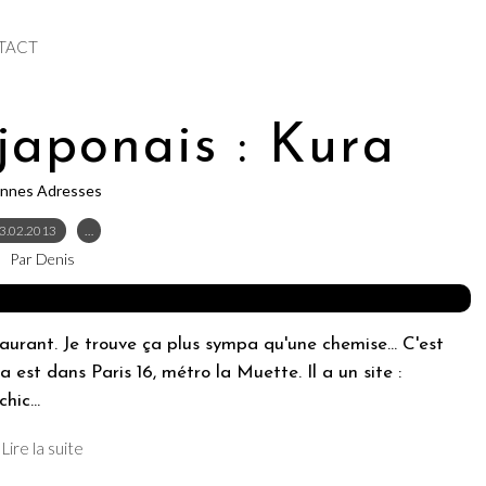
TACT
japonais : Kura
nnes Adresses
3.02.2013
…
Par Denis
urant. Je trouve ça plus sympa qu'une chemise... C'est
 est dans Paris 16, métro la Muette. Il a un site :
ic...
Lire la suite