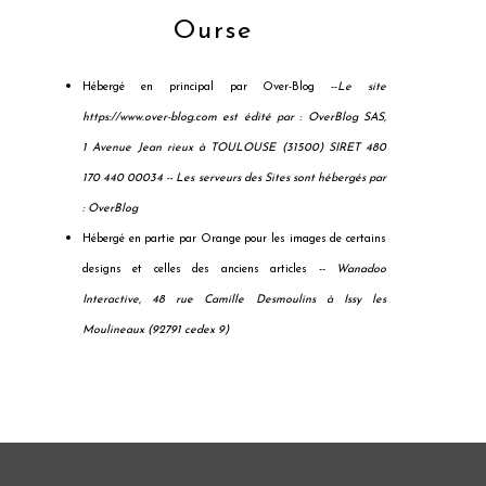
Ourse
Hébergé en principal par Over-Blog --
Le site
https://www.over-blog.com est édité par : OverBlog SAS,
1 Avenue Jean rieux à TOULOUSE (31500) SIRET 480
170 440 00034 --
Les serveurs des Sites sont hébergés par
: OverBlog
Hébergé en partie par Orange pour les images de certains
designs et celles des anciens articles --
Wanadoo
Interactive, 48 rue Camille Desmoulins à Issy les
Moulineaux (92791 cedex 9)