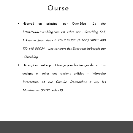
Ourse
Hébergé en principal par Over-Blog --
Le site
https://www.over-blog.com est édité par : OverBlog SAS,
1 Avenue Jean rieux à TOULOUSE (31500) SIRET 480
170 440 00034 --
Les serveurs des Sites sont hébergés par
: OverBlog
Hébergé en partie par Orange pour les images de certains
designs et celles des anciens articles --
Wanadoo
Interactive, 48 rue Camille Desmoulins à Issy les
Moulineaux (92791 cedex 9)