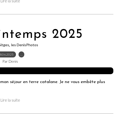
Lire la suite
rintemps 2025
Sitges
les DenisPhotos
,
8.06.2025
…
Par Denis
e mon séjour en terre catalane. Je ne vous embête plus
Lire la suite