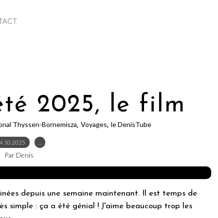
TACT
té 2025, le film
onal Thyssen-Bornemisza
Voyages
le DenisTube
,
,
4.10.2025
…
Par Denis
minées depuis une semaine maintenant. Il est temps de
rès simple : ça a été génial ! J'aime beaucoup trop les