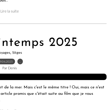
us...
Lire la suite
rintemps 2025
oyages
Sitges
,
9.06.2025
…
Par Denis
et de la mer. Mais c'est le même titre ! Oui, mais ce n'est
 article promis que c'était suite au film que je vous
.