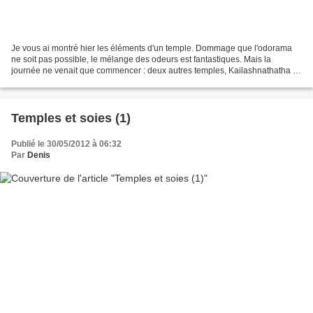
Je vous ai montré hier les éléments d'un temple. Dommage que l'odorama
ne soit pas possible, le mélange des odeurs est fantastiques. Mais la
journée ne venait que commencer : deux autres temples, Kailashnathatha et
Varadaraja (pas de photo de ce troisième...
Temples et soies (1)
Publié le 30/05/2012 à 06:32
Par
Denis