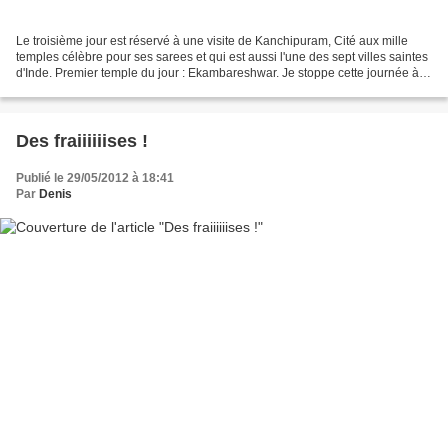
Le troisième jour est réservé à une visite de Kanchipuram, Cité aux mille
temples célèbre pour ses sarees et qui est aussi l'une des sept villes saintes
d'Inde. Premier temple du jour : Ekambareshwar. Je stoppe cette journée à
ce premier temple car les...
Des fraiiiiiises !
Publié le 29/05/2012 à 18:41
Par
Denis