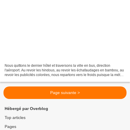
Nous quittons le dernier hôtel et traversons la ville en bus, direction
l'aéroport. Au revoir les hindous, au revoir les échafaudages en bambou, au
revoir les publicités colorées, nous repartons vers le froids puisque la météo
annonce 15°C en France (nous...
Page suivante >
Hébergé par Overblog
Top articles
Pages