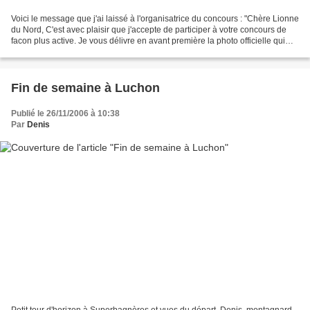
Voici le message que j'ai laissé à l'organisatrice du concours : "Chère Lionne
du Nord, C'est avec plaisir que j'accepte de participer à votre concours de
facon plus active. Je vous délivre en avant première la photo officielle qui
présentera cette compétition...
Fin de semaine à Luchon
Publié le 26/11/2006 à 10:38
Par
Denis
Petit tour d'horizon à Superbagnères et vues du départ. Denis, montagnard