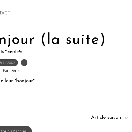
TACT
njour (la suite)
la DenisLife
8.11.2006
…
Par Denis
e leur "bonjour".
Article suivant »
tour à l'accueil