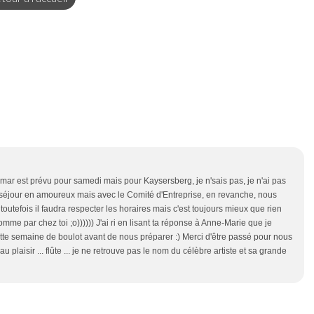
lmar est prévu pour samedi mais pour Kaysersberg, je n'sais pas, je n'ai pas
n séjour en amoureux mais avec le Comité d'Entreprise, en revanche, nous
 toutefois il faudra respecter les horaires mais c'est toujours mieux que rien
omme par chez toi ;o)))))) J'ai ri en lisant ta réponse à Anne-Marie que je
cette semaine de boulot avant de nous préparer :) Merci d'être passé pour nous
au plaisir ... flûte ... je ne retrouve pas le nom du célèbre artiste et sa grande