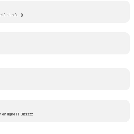
 à bientôt.:-{)
 en ligne ! ! Bizzzzz