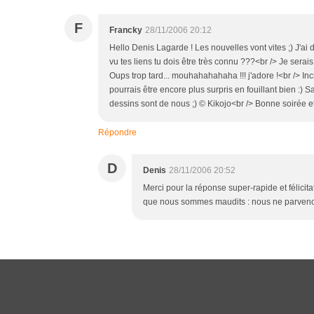
F
Francky
28/11/2006 20:12
Hello Denis Lagarde ! Les nouvelles vont vites ;) J'ai
vu tes liens tu dois être très connu ???<br /> Je serais
Oups trop tard... mouhahahahaha !!! j'adore !<br /> In
pourrais être encore plus surpris en fouillant bien :) Sa
dessins sont de nous ;) © Kikojo<br /> Bonne soirée et a
Répondre
D
Denis
28/11/2006 20:52
Merci pour la réponse super-rapide et félicit
que nous sommes maudits : nous ne parvenon