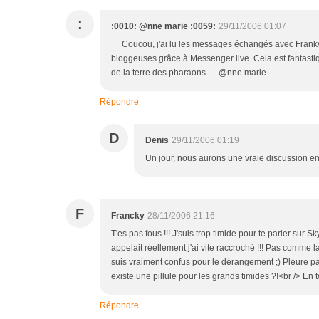
:
:0010: @nne marie :0059:
29/11/2006 01:07
Coucou, j'ai lu les messages échangés avec Franky: 
bloggeuses grâce à Messenger live. Cela est fantastiqu
de la terre des pharaons @nne marie
Répondre
D
Denis
29/11/2006 01:19
Un jour, nous aurons une vraie discussion ens
F
Francky
28/11/2006 21:16
T'es pas fous !!! J'suis trop timide pour te parler sur Sk
appelait réellement j'ai vite raccroché !!! Pas comme
suis vraiment confus pour le dérangement ;) Pleure pas
existe une pillule pour les grands timides ?!<br /> En to
Répondre