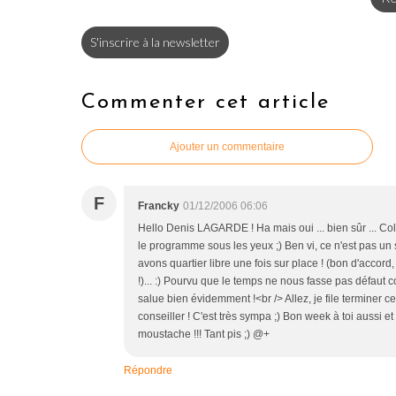
S'inscrire à la newsletter
Commenter cet article
Ajouter un commentaire
F
Francky
01/12/2006 06:06
Hello Denis LAGARDE ! Ha mais oui ... bien sûr ... Co
le programme sous les yeux ;) Ben vi, ce n'est pas u
avons quartier libre une fois sur place ! (bon d'accord,
!)... :) Pourvu que le temps ne nous fasse pas défaut c
salue bien évidemment !<br /> Allez, je file terminer 
conseiller ! C'est très sympa ;) Bon week à toi aussi et 
moustache !!! Tant pis ;) @+
Répondre