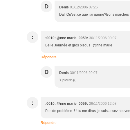
D
Denis
01/12/2006 07:26
Dali!Qu'est ce que j'ai gagné?Bons marchés et
:
:0010: @nne marie :0059:
30/11/2006 09:07
Belle Journée et gros bisous @nne marie
Répondre
D
Denis
30/11/2006 20:07
Y pleut!:-{(
:
:0010: @nne marie :0059:
29/11/2006 12:08
Pas de problème ! ! tu me diras, je suis assez souvent
Répondre