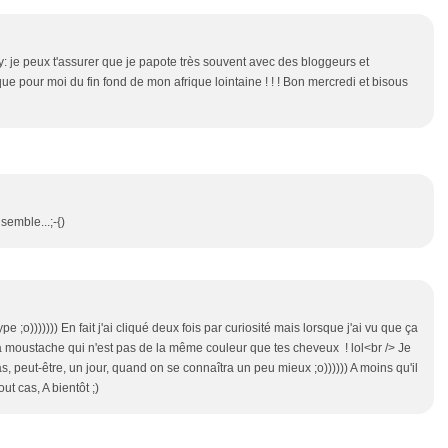
je peux t'assurer que je papote très souvent avec des bloggeurs et
e pour moi du fin fond de mon afrique lointaine ! ! ! Bon mercredi et bisous
emble...;-{)
ype ;o))))))) En fait j'ai cliqué deux fois par curiosité mais lorsque j'ai vu que ça
 la moustache qui n'est pas de la même couleur que tes cheveux ! lol<br /> Je
, peut-être, un jour, quand on se connaîtra un peu mieux ;o)))))) A moins qu'il
ut cas, A bientôt ;)