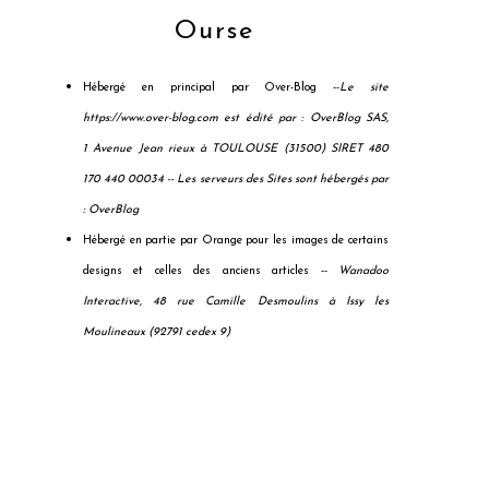
Ourse
Hébergé en principal par Over-Blog --
Le site
https://www.over-blog.com est édité par : OverBlog SAS,
1 Avenue Jean rieux à TOULOUSE (31500) SIRET 480
170 440 00034 --
Les serveurs des Sites sont hébergés par
: OverBlog
Hébergé en partie par Orange pour les images de certains
designs et celles des anciens articles --
Wanadoo
Interactive, 48 rue Camille Desmoulins à Issy les
Moulineaux (92791 cedex 9)