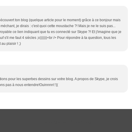
 découvert ton blog (quelque article pour le moment) grâce à ce bonjour mais
 méchant, je dirais : c'est quoi cette moustache ?! Mais je ne le suis pas...
croyable ce lien indiquant que tu es connecté sur Skype ?! Et j'imagine que je
uf s'il me faut 4 siècles ;o))))))<br /> Pour répondre à ta question, tous les
u plaisir ! ;)
ations pour les superbes dessins sur votre blog. A propos de Skype, je crois
s pas à nous entendre!Ouinnnn!:'{(
Hébergé par
Overblog