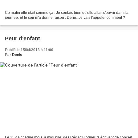
Ce matin elle était comme ça : Je sentais bien qu'elle allait s'ouvrir dans la
journée. Et le soir m'a donné raison : Denis, Je vais l'appeler comment ?
Peur d'enfant
Publié le 15/04/2013 à 11:00
Par
Denis
Le 15 de chaque mois, à midi pile, des Rédac’Blogueurs écrivent de concert