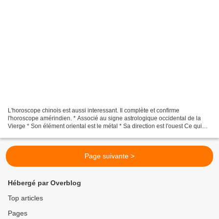
L'horoscope chinois est aussi interessant. Il complète et confirme
l'horoscope amérindien. * Associé au signe astrologique occidental de la
Vierge * Son élément oriental est le métal * Sa direction est l'ouest Ce qui
compte le plus pour le Coq, ce sont...
Page suivante >
Hébergé par Overblog
Top articles
Pages