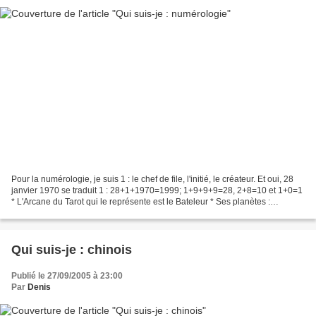
Pour la numérologie, je suis 1 : le chef de file, l'initié, le créateur. Et oui, 28
janvier 1970 se traduit 1 : 28+1+1970=1999; 1+9+9+9=28, 2+8=10 et 1+0=1
* L'Arcane du Tarot qui le représente est le Bateleur * Ses planètes :
Mercure, Mars et le Soleil...
Qui suis-je : chinois
Publié le 27/09/2005 à 23:00
Par
Denis