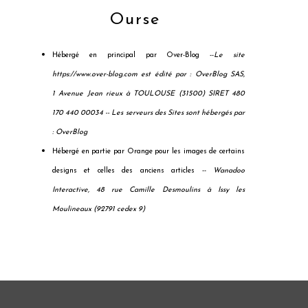
Ourse
Hébergé en principal par Over-Blog --
Le site
https://www.over-blog.com est édité par : OverBlog SAS,
1 Avenue Jean rieux à TOULOUSE (31500) SIRET 480
170 440 00034 --
Les serveurs des Sites sont hébergés par
: OverBlog
Hébergé en partie par Orange pour les images de certains
designs et celles des anciens articles --
Wanadoo
Interactive, 48 rue Camille Desmoulins à Issy les
Moulineaux (92791 cedex 9)