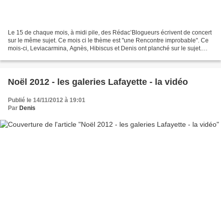
Le 15 de chaque mois, à midi pile, des Rédac’Blogueurs écrivent de concert
sur le même sujet. Ce mois ci le thème est "une Rencontre improbable". Ce
mois-ci, Leviacarmina, Agnès, Hibiscus et Denis ont planché sur le sujet.
Allez également visiter leur...
Noël 2012 - les galeries Lafayette - la vidéo
Publié le 14/11/2012 à 19:01
Par
Denis