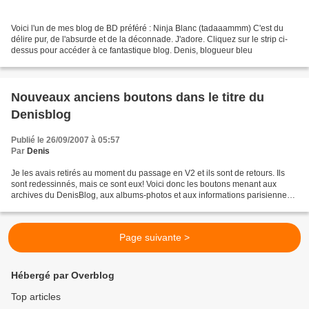
Voici l'un de mes blog de BD préféré : Ninja Blanc (tadaaammm) C'est du
délire pur, de l'absurde et de la déconnade. J'adore. Cliquez sur le strip ci-
dessus pour accéder à ce fantastique blog. Denis, blogueur bleu
Nouveaux anciens boutons dans le titre du
Denisblog
Publié le 26/09/2007 à 05:57
Par
Denis
Je les avais retirés au moment du passage en V2 et ils sont de retours. Ils
sont redessinnés, mais ce sont eux! Voici donc les boutons menant aux
archives du DenisBlog, aux albums-photos et aux informations parisiennes.
C'est dans ce dernier bouton qu'a...
Page suivante >
Hébergé par Overblog
Top articles