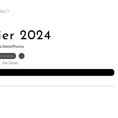
TACT
ier 2024
es DenisPhotos
2.02.2024
…
Par Denis