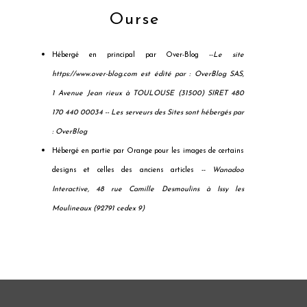
Ourse
Hébergé en principal par Over-Blog --
Le site
https://www.over-blog.com est édité par : OverBlog SAS,
1 Avenue Jean rieux à TOULOUSE (31500) SIRET 480
170 440 00034 --
Les serveurs des Sites sont hébergés par
: OverBlog
Hébergé en partie par Orange pour les images de certains
designs et celles des anciens articles --
Wanadoo
Interactive, 48 rue Camille Desmoulins à Issy les
Moulineaux (92791 cedex 9)