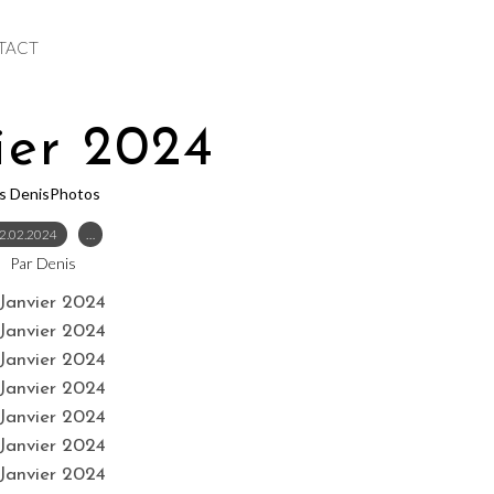
TACT
ier 2024
es DenisPhotos
2.02.2024
…
Par Denis