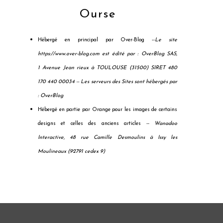
Ourse
Hébergé en principal par Over-Blog --
Le site
https://www.over-blog.com est édité par : OverBlog SAS,
1 Avenue Jean rieux à TOULOUSE (31500) SIRET 480
170 440 00034 --
Les serveurs des Sites sont hébergés par
: OverBlog
Hébergé en partie par Orange pour les images de certains
designs et celles des anciens articles --
Wanadoo
Interactive, 48 rue Camille Desmoulins à Issy les
Moulineaux (92791 cedex 9)