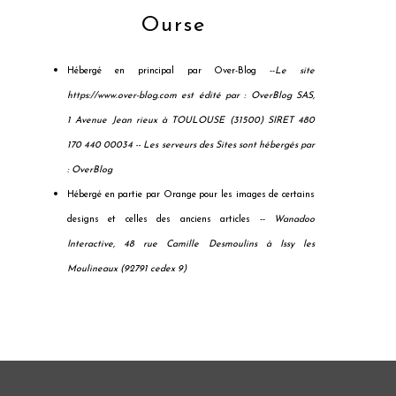
Ourse
Hébergé en principal par Over-Blog --
Le site
https://www.over-blog.com est édité par : OverBlog SAS,
1 Avenue Jean rieux à TOULOUSE (31500) SIRET 480
170 440 00034 --
Les serveurs des Sites sont hébergés par
: OverBlog
Hébergé en partie par Orange pour les images de certains
designs et celles des anciens articles --
Wanadoo
Interactive, 48 rue Camille Desmoulins à Issy les
Moulineaux (92791 cedex 9)