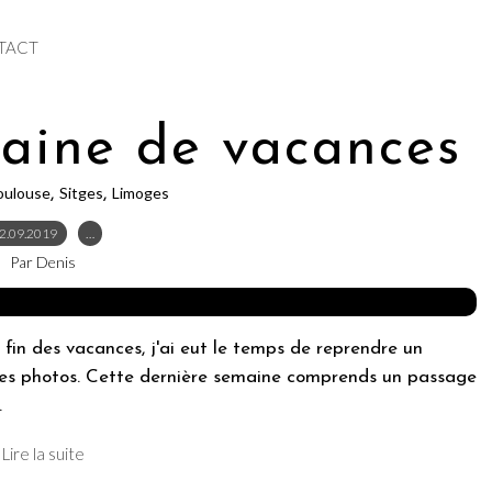
TACT
aine de vacances
oulouse
Sitges
Limoges
,
,
2.09.2019
…
Par Denis
fin des vacances, j'ai eut le temps de reprendre un
r les photos. Cette dernière semaine comprends un passage
.
Lire la suite