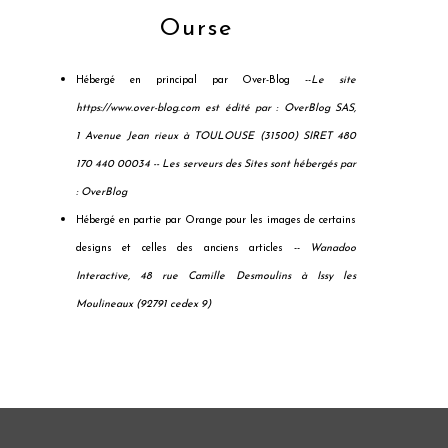
Ourse
Hébergé en principal par Over-Blog --
Le site
https://www.over-blog.com est édité par : OverBlog SAS,
1 Avenue Jean rieux à TOULOUSE (31500) SIRET 480
170 440 00034 --
Les serveurs des Sites sont hébergés par
: OverBlog
Hébergé en partie par Orange pour les images de certains
designs et celles des anciens articles --
Wanadoo
Interactive, 48 rue Camille Desmoulins à Issy les
Moulineaux (92791 cedex 9)