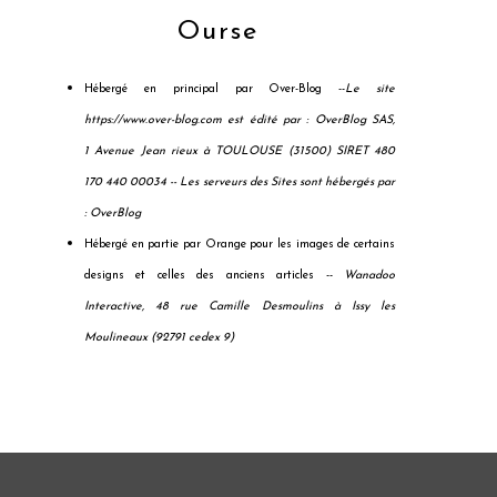
Ourse
Hébergé en principal par Over-Blog --
Le site
https://www.over-blog.com est édité par : OverBlog SAS,
1 Avenue Jean rieux à TOULOUSE (31500) SIRET 480
170 440 00034 --
Les serveurs des Sites sont hébergés par
: OverBlog
Hébergé en partie par Orange pour les images de certains
designs et celles des anciens articles --
Wanadoo
Interactive, 48 rue Camille Desmoulins à Issy les
Moulineaux (92791 cedex 9)