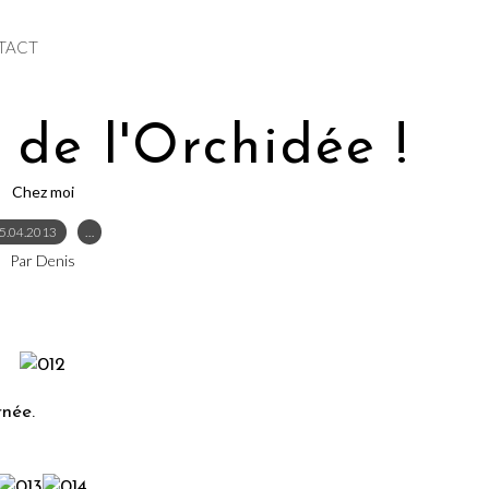
TACT
e de l'Orchidée !
Chez moi
5.04.2013
…
Par Denis
rnée.