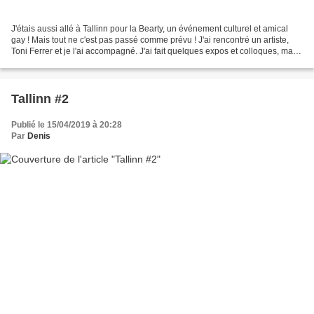
J'étais aussi allé à Tallinn pour la Bearty, un événement culturel et amical
gay ! Mais tout ne c'est pas passé comme prévu ! J'ai rencontré un artiste,
Toni Ferrer et je l'ai accompagné. J'ai fait quelques expos et colloques, mais
j'ai aussi passé du...
Tallinn #2
Publié le 15/04/2019 à 20:28
Par
Denis