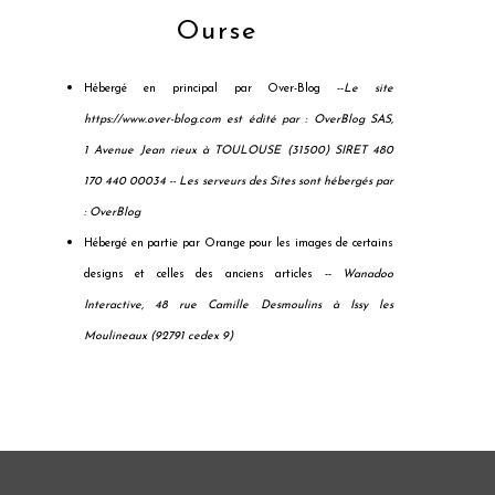
Ourse
Hébergé en principal par Over-Blog --
Le site
https://www.over-blog.com est édité par : OverBlog SAS,
1 Avenue Jean rieux à TOULOUSE (31500) SIRET 480
170 440 00034 --
Les serveurs des Sites sont hébergés par
: OverBlog
Hébergé en partie par Orange pour les images de certains
designs et celles des anciens articles --
Wanadoo
Interactive, 48 rue Camille Desmoulins à Issy les
Moulineaux (92791 cedex 9)