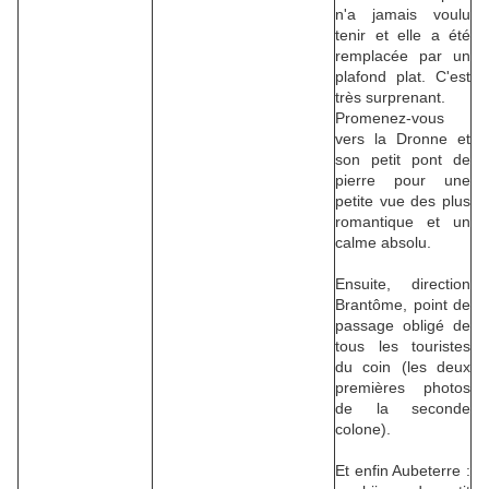
n'a jamais voulu
tenir et elle a été
remplacée par un
plafond plat. C'est
très surprenant.
Promenez-vous
vers la Dronne et
son petit pont de
pierre pour une
petite vue des plus
romantique et un
calme absolu.
Ensuite, direction
Brantôme, point de
passage obligé de
tous les touristes
du coin (les deux
premières photos
de la seconde
colone).
Et enfin Aubeterre :