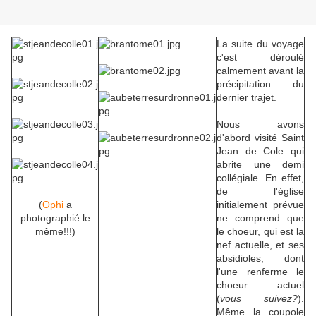
La suite du voyage
c'est déroulé
calmement avant la
précipitation du
dernier trajet.
Nous avons
d'abord visité Saint
Jean de Cole qui
abrite une demi
collégiale. En effet,
de l'église
(
Ophi
a
initialement prévue
photographié le
ne comprend que
même!!!)
le choeur, qui est la
nef actuelle, et ses
absidioles, dont
l'une renferme le
choeur actuel
(
vous suivez?
).
Même la coupole