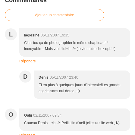
Commentaires
Ajouter un commentaire
L
laglesine
05/11/2007 19:35
C'est fou ça de photographier le même chapiteau !!!
incroyable... Mais vrai ! lol<br /> (je viens de chez ophi !)
Répondre
D
Denis
05/11/2007 23:40
Et en plus à quelques jours d'intervale!Les grands
esprits sans nul doute.;-{)
O
Ophi
02/11/2007 09:34
Coucou Denis....<br /> Petit clin d'oeil (clic sur site web ;-Þ)