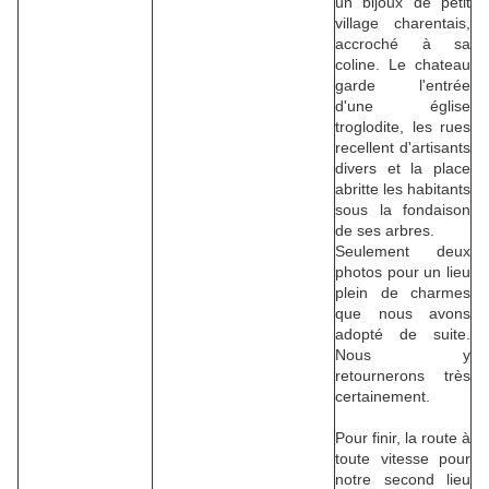
un bijoux de petit
village charentais,
accroché à sa
coline. Le chateau
garde l'entrée
d'une église
troglodite, les rues
recellent d'artisants
divers et la place
abritte les habitants
sous la fondaison
de ses arbres.
Seulement deux
photos pour un lieu
plein de charmes
que nous avons
adopté de suite.
Nous y
retournerons très
certainement.
Pour finir, la route à
toute vitesse pour
notre second lieu