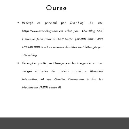
Ourse
Hébergé en principal par Over-Blog --
Le site
https://www.over-blog.com est édité par : OverBlog SAS,
1 Avenue Jean rieux à TOULOUSE (31500) SIRET 480
170 440 00034 --
Les serveurs des Sites sont hébergés par
: OverBlog
Hébergé en partie par Orange pour les images de certains
designs et celles des anciens articles --
Wanadoo
Interactive, 48 rue Camille Desmoulins à Issy les
Moulineaux (92791 cedex 9)