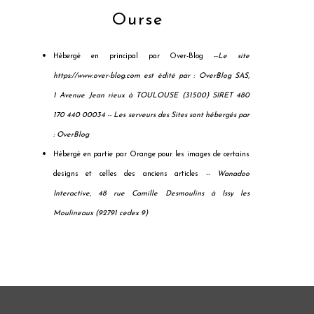
Ourse
Hébergé en principal par Over-Blog --
Le site
https://www.over-blog.com est édité par : OverBlog SAS,
1 Avenue Jean rieux à TOULOUSE (31500) SIRET 480
170 440 00034 --
Les serveurs des Sites sont hébergés par
: OverBlog
Hébergé en partie par Orange pour les images de certains
designs et celles des anciens articles --
Wanadoo
Interactive, 48 rue Camille Desmoulins à Issy les
Moulineaux (92791 cedex 9)