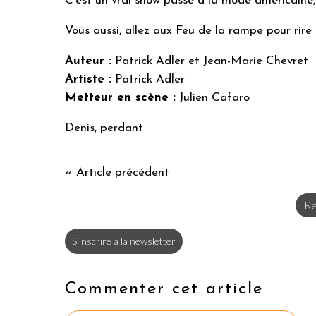
C'est un vrai show passé à la mode américaine
Vous aussi, allez aux Feu de la rampe pour rire 
Auteur :
Patrick Adler et Jean-Marie Chevret
Artiste :
Patrick Adler
Metteur en scène :
Julien Cafaro
Denis, perdant
« Article précédent
Re
S'inscrire à la newsletter
Commenter cet article