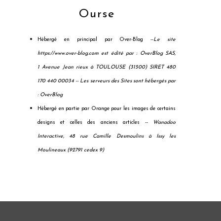
Ourse
Hébergé en principal par Over-Blog --
Le site
https://www.over-blog.com est édité par : OverBlog SAS,
1 Avenue Jean rieux à TOULOUSE (31500) SIRET 480
170 440 00034 --
Les serveurs des Sites sont hébergés par
: OverBlog
Hébergé en partie par Orange pour les images de certains
designs et celles des anciens articles --
Wanadoo
Interactive, 48 rue Camille Desmoulins à Issy les
Moulineaux (92791 cedex 9)