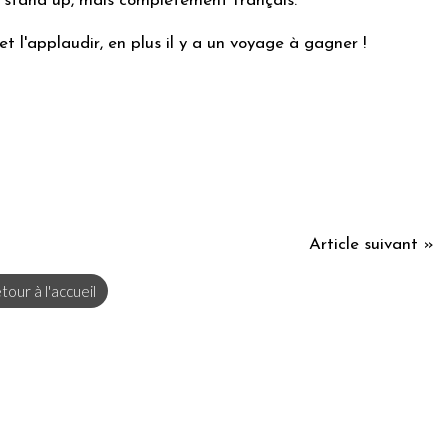
, stand up, mais complètement français.
et l'applaudir, en plus il y a un voyage à gagner !
Article suivant »
tour à l'accueil