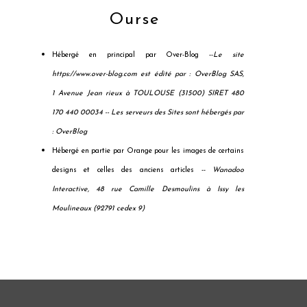
Ourse
Hébergé en principal par Over-Blog --
Le site
https://www.over-blog.com est édité par : OverBlog SAS,
1 Avenue Jean rieux à TOULOUSE (31500) SIRET 480
170 440 00034 --
Les serveurs des Sites sont hébergés par
: OverBlog
Hébergé en partie par Orange pour les images de certains
designs et celles des anciens articles --
Wanadoo
Interactive, 48 rue Camille Desmoulins à Issy les
Moulineaux (92791 cedex 9)