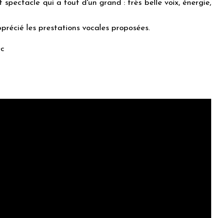
it spectacle qui a tout d'un grand : très belle voix, énergie,
précié les prestations vocales proposées.
ec