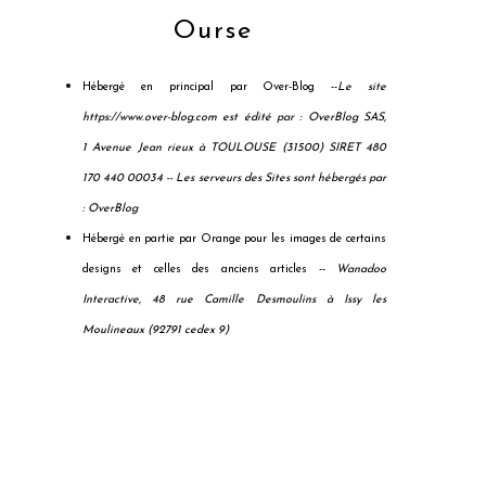
Ourse
Hébergé en principal par Over-Blog --
Le site
https://www.over-blog.com est édité par : OverBlog SAS,
1 Avenue Jean rieux à TOULOUSE (31500) SIRET 480
170 440 00034 --
Les serveurs des Sites sont hébergés par
: OverBlog
Hébergé en partie par Orange pour les images de certains
designs et celles des anciens articles --
Wanadoo
Interactive, 48 rue Camille Desmoulins à Issy les
Moulineaux (92791 cedex 9)