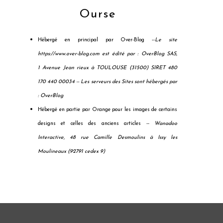
Ourse
Hébergé en principal par Over-Blog --
Le site
https://www.over-blog.com est édité par : OverBlog SAS,
1 Avenue Jean rieux à TOULOUSE (31500) SIRET 480
170 440 00034 --
Les serveurs des Sites sont hébergés par
: OverBlog
Hébergé en partie par Orange pour les images de certains
designs et celles des anciens articles --
Wanadoo
Interactive, 48 rue Camille Desmoulins à Issy les
Moulineaux (92791 cedex 9)