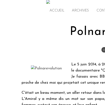
ACCUEIL
ARCHIVES
CON
Polna
0
Le 5 juin 2014, à 
le documentaire "Q
Je faisais avec B
proche de chez moi qui projetait cet unique re
C'était un beau moment, un aller retour dans la
L'Amiral y a même dis un mot sur son papa,
femmes, surtout son épouse, et leur enfant.