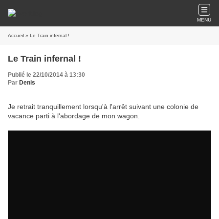
MENU
Accueil
» Le Train infernal !
Le Train infernal !
Publié le 22/10/2014 à 13:30
Par
Denis
Je retrait tranquillement lorsqu'à l'arrêt suivant une colonie de
vacance parti à l'abordage de mon wagon.