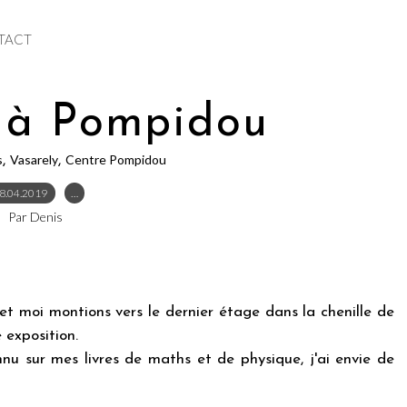
TACT
 à Pompidou
s
Vasarely
Centre Pompidou
,
,
8.04.2019
…
Par Denis
 et moi montions vers le dernier étage dans la chenille de
e exposition.
onnu sur mes livres de maths et de physique, j'ai envie de