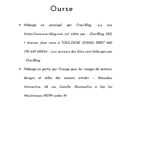
Ourse
Hébergé en principal par Over-Blog --
Le site
https://www.over-blog.com est édité par : OverBlog SAS,
1 Avenue Jean rieux à TOULOUSE (31500) SIRET 480
170 440 00034 --
Les serveurs des Sites sont hébergés par
: OverBlog
Hébergé en partie par Orange pour les images de certains
designs et celles des anciens articles --
Wanadoo
Interactive, 48 rue Camille Desmoulins à Issy les
Moulineaux (92791 cedex 9)