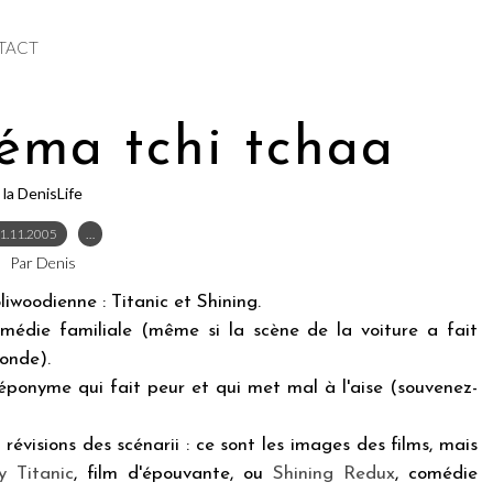
TACT
éma tchi tchaa
la DenisLife
1.11.2005
…
Par Denis
iwoodienne : Titanic et Shining.
 comédie familiale (même si la scène de la voiture a fait
onde).
 éponyme qui fait peur et qui met mal à l'aise (souvenez-
évisions des scénarii : ce sont les images des films, mais
y Titanic
, film d'épouvante, ou
Shining Redux
, comédie