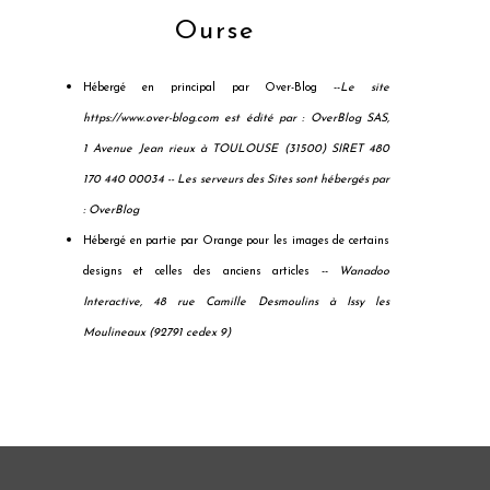
Ourse
Hébergé en principal par Over-Blog --
Le site
https://www.over-blog.com est édité par : OverBlog SAS,
1 Avenue Jean rieux à TOULOUSE (31500) SIRET 480
170 440 00034 --
Les serveurs des Sites sont hébergés par
: OverBlog
Hébergé en partie par Orange pour les images de certains
designs et celles des anciens articles --
Wanadoo
Interactive, 48 rue Camille Desmoulins à Issy les
Moulineaux (92791 cedex 9)