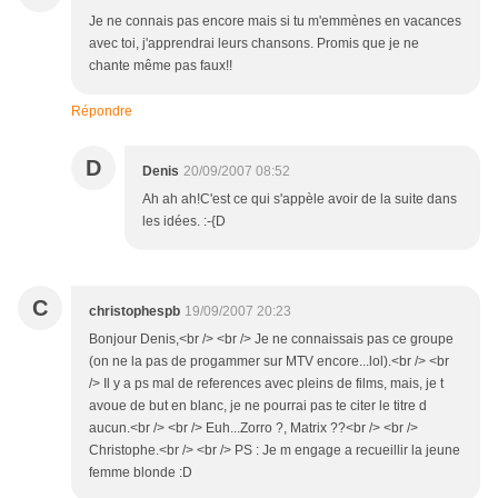
Je ne connais pas encore mais si tu m'emmènes en vacances
avec toi, j'apprendrai leurs chansons. Promis que je ne
chante même pas faux!!
Répondre
D
Denis
20/09/2007 08:52
Ah ah ah!C'est ce qui s'appèle avoir de la suite dans
les idées. :-{D
C
christophespb
19/09/2007 20:23
Bonjour Denis,<br /> <br /> Je ne connaissais pas ce groupe
(on ne la pas de progammer sur MTV encore...lol).<br /> <br
/> Il y a ps mal de references avec pleins de films, mais, je t
avoue de but en blanc, je ne pourrai pas te citer le titre d
aucun.<br /> <br /> Euh...Zorro ?, Matrix ??<br /> <br />
Christophe.<br /> <br /> PS : Je m engage a recueillir la jeune
femme blonde :D