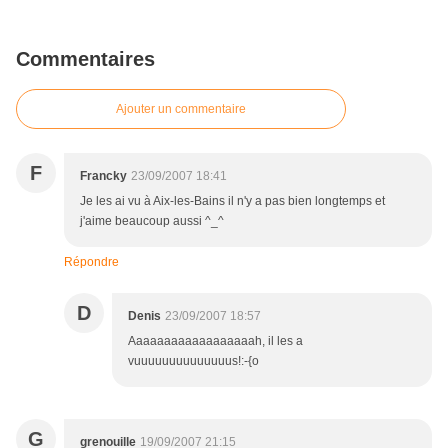
Commentaires
Ajouter un commentaire
F
Francky
23/09/2007 18:41
Je les ai vu à Aix-les-Bains il n'y a pas bien longtemps et
j'aime beaucoup aussi ^_^
Répondre
D
Denis
23/09/2007 18:57
Aaaaaaaaaaaaaaaaaah, il les a
vuuuuuuuuuuuuuus!:-{o
G
grenouille
19/09/2007 21:15