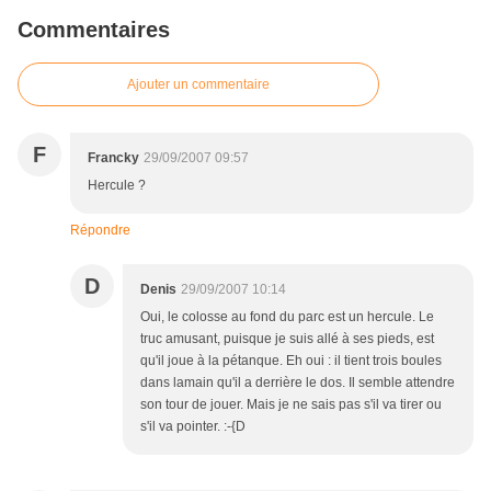
Commentaires
Ajouter un commentaire
F
Francky
29/09/2007 09:57
Hercule ?
Répondre
D
Denis
29/09/2007 10:14
Oui, le colosse au fond du parc est un hercule. Le
truc amusant, puisque je suis allé à ses pieds, est
qu'il joue à la pétanque. Eh oui : il tient trois boules
dans lamain qu'il a derrière le dos. Il semble attendre
son tour de jouer. Mais je ne sais pas s'il va tirer ou
s'il va pointer. :-{D