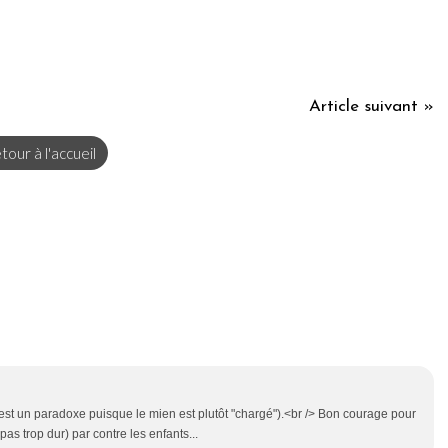
Article suivant »
tour à l'accueil
i est un paradoxe puisque le mien est plutôt "chargé").<br /> Bon courage pour
as trop dur) par contre les enfants...