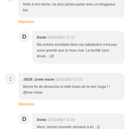
Note à moi meme: ne plus jamais parier avec un bloggueur
fou .
Répondre
D
Denis
03/12/2007 21:11
Ma victoire est totale! Mais ma satisfaction n'est pas
aussi grande que je l'eue crue. La facilité sans
doute...;-{D
:
:0038: @nne marie
02/12/2007 17:51
Bonne fin de dimanche et mille bises de la mer rouge ! !
@nne-marie
Répondre
D
Denis
02/12/2007 21:15
Merci, bonne nouvelle semaine à toi. ;-{)