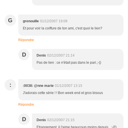
G
grenouille
01/12/2007 19:09
Et pour voir la coiffure de ton ami, c'est quoi le lien?
Répondre
D
Denis
02/12/2007 21:14
Pas de lien : ce n'était pas dans le pari.;-{)
:
:0038: @nne marie
01/12/2007 13:15
J'adorais cette série ! ! Bon week end et gros bisous
Répondre
D
Denis
02/12/2007 21:15
Etrangement, il l'aime beaucoup moins depuis...:-{D