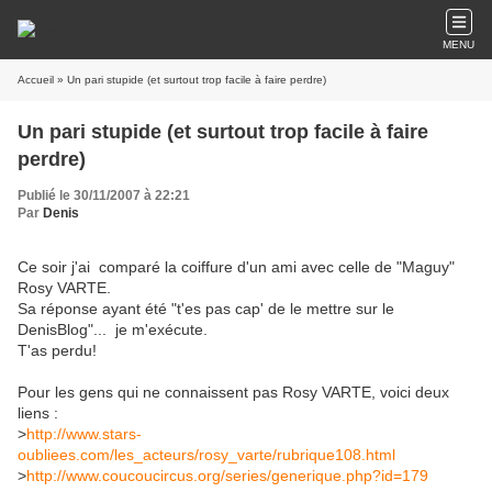
MENU
Accueil
» Un pari stupide (et surtout trop facile à faire perdre)
Un pari stupide (et surtout trop facile à faire
perdre)
Publié le 30/11/2007 à 22:21
Par
Denis
Ce soir j'ai comparé la coiffure d'un ami avec celle de "Maguy"
Rosy VARTE.
Sa réponse ayant été "t'es pas cap' de le mettre sur le
DenisBlog"... je m'exécute.
T'as perdu!
Pour les gens qui ne connaissent pas Rosy VARTE, voici deux
liens :
>
http://www.stars-
oubliees.com/les_acteurs/rosy_varte/rubrique108.html
>
http://www.coucoucircus.org/series/generique.php?id=179