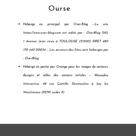
Ourse
Hébergé en principal par Over-Blog --
Le site
https://www.over-blog.com est édité par : OverBlog SAS,
1 Avenue Jean rieux à TOULOUSE (31500) SIRET 480
170 440 00034 --
Les serveurs des Sites sont hébergés par
: OverBlog
Hébergé en partie par Orange pour les images de certains
designs et celles des anciens articles --
Wanadoo
Interactive, 48 rue Camille Desmoulins à Issy les
Moulineaux (92791 cedex 9)