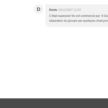
D
Denis
10/12/2007 11:02
C'était supeeeer! Ils ont commencé par 8 Days 
séparation du groupe par quelques chançons