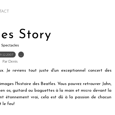
TACT
les Story
Spectacles
9.12.2007
…
Par Denis
ux. Je reviens tout juste d'un exceptionnel concert des
images l'histoire des Beatles. Vous pouvez retrouver John,
 en os, guitard ou baguettes à la main et micro devant la
nt étonnement vrai, cela est dû à la passion de chacun
 le feu!