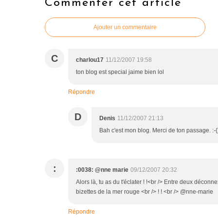
Commenter cet article
Ajouter un commentaire
C
charlou17
11/12/2007 19:58
ton blog est special jaime bien lol
Répondre
D
Denis
11/12/2007 21:13
Bah c'est mon blog. Merci de ton passage. :-{
:
:0038: @nne marie
09/12/2007 20:32
Alors là, tu as du t'éclater ! !<br /> Entre deux décon
bizettes de la mer rouge <br /> ! ! <br /> @nne-marie
Répondre