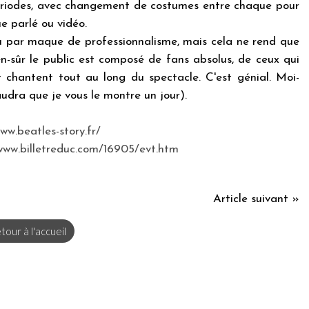
périodes, avec changement de costumes entre chaque pour
ue parlé ou vidéo.
u par maque de professionnalisme, mais cela ne rend que
n-sûr le public est composé de fans absolus, de ceux qui
t chantent tout au long du spectacle. C'est génial. Moi-
audra que je vous le montre un jour).
ww.beatles-story.fr/
www.billetreduc.com/16905/evt.htm
Article suivant »
tour à l'accueil