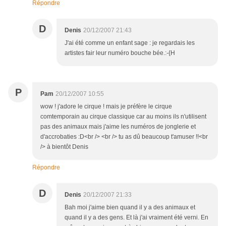
Répondre
D
Denis
20/12/2007 21:43
J'ai été comme un enfant sage : je regardais les
artistes fair leur numéro bouche bée.:-{H
P
Pam
20/12/2007 10:55
wow ! j'adore le cirque ! mais je préfère le cirque
comtemporain au cirque classique car au moins ils n'utilisent
pas des animaux mais j'aime les numéros de jonglerie et
d'accrobaties :D<br /> <br /> tu as dû beaucoup t'amuser !!<br
/> à bientôt Denis
Répondre
D
Denis
20/12/2007 21:33
Bah moi j'aime bien quand il y a des animaux et
quand il y a des gens. Et là j'ai vraiment été verni. En