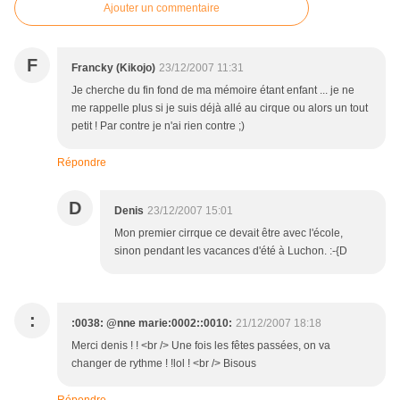
Ajouter un commentaire
F
Francky (Kikojo)
23/12/2007 11:31
Je cherche du fin fond de ma mémoire étant enfant ... je ne
me rappelle plus si je suis déjà allé au cirque ou alors un tout
petit ! Par contre je n'ai rien contre ;)
Répondre
D
Denis
23/12/2007 15:01
Mon premier cirrque ce devait être avec l'école,
sinon pendant les vacances d'été à Luchon. :-{D
:
:0038: @nne marie:0002::0010:
21/12/2007 18:18
Merci denis ! ! <br /> Une fois les fêtes passées, on va
changer de rythme ! !lol ! <br /> Bisous