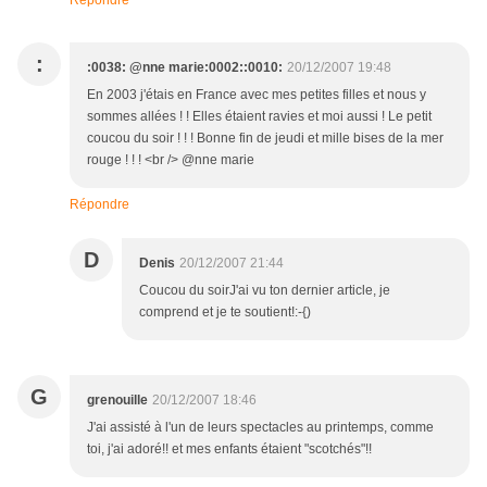
Répondre
:
:0038: @nne marie:0002::0010:
20/12/2007 19:48
En 2003 j'étais en France avec mes petites filles et nous y
sommes allées ! ! Elles étaient ravies et moi aussi ! Le petit
coucou du soir ! ! ! Bonne fin de jeudi et mille bises de la mer
rouge ! ! ! <br /> @nne marie
Répondre
D
Denis
20/12/2007 21:44
Coucou du soirJ'ai vu ton dernier article, je
comprend et je te soutient!:-{)
G
grenouille
20/12/2007 18:46
J'ai assisté à l'un de leurs spectacles au printemps, comme
toi, j'ai adoré!! et mes enfants étaient "scotchés"!!