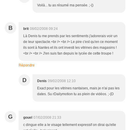
Voilà... tu as résumé ma pensée. ;-{)
B
brit
08/02/2008 09:24
Là Denis tu me prends par les sentiments j'adorerais voir un
de leur spectacle.<br /> <br /> Le pire c'est qu'en ce moment
ils sont à Nantes et ils ont investi les vitrines des magasins !
<br /> <br /> J'en suis fan depuis le lycée de cette troupe !
Répondre
D
Denis
09/02/2008 12:10
Exact pour les vitrines nantaises, mais je n'ai pas les
dates. Su rDailymotion tu as plein de vidéos. ;-{D
G
gouel
07/02/2008 21:33
c dingue elle a le visage tellement expressif on dirai qu'elle