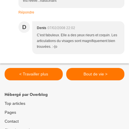
est réelle...halucinant
Répondre
D
Denis
07/02/2008 22:02
C'est fabuleux. Elle a des yeux rieurs et coquin. Les
articulations du visages sont magnifiquement bien
trouvées. :-{o
< Travailler plus
Bout de vie >
Hébergé par Overblog
Top articles
Pages
Contact