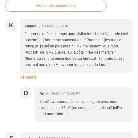
Ajouter un commentaire
K
kipkool
20/03/2006 20:38
Je prends enfin du temps pour visiter ton chez toi(la porte était
ouverte) et j'adore me souvenir de " Paname " (les rues et
retos) et j'aprécie plus mes 75 M2 maintenant que mon
"Appart" de 9M2 que j'ai eu à côté " rue des martyrs"
(9ème)Là j'ai une piece dédiée au bureau! Ton bureau est
pas mal non plus.(Merci pour ton aide sur le forum)
Répondre
D
Denis
20/03/2006 20:59
75m2 : wouaouuu.Je fais pâle figure avec mon
studio et ses 36m2 (en comptant le balcon)! lolDe
rien pour l'aide ;-)