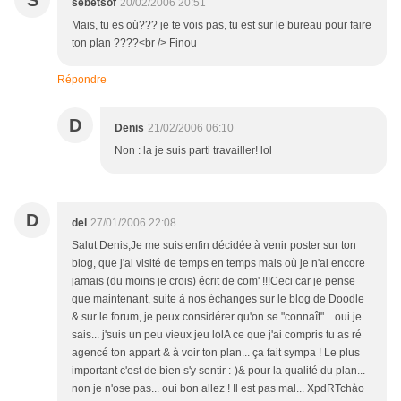
S
sebetsof
20/02/2006 20:51
Mais, tu es où??? je te vois pas, tu est sur le bureau pour faire
ton plan ????<br /> Finou
Répondre
D
Denis
21/02/2006 06:10
Non : la je suis parti travailler! lol
D
del
27/01/2006 22:08
Salut Denis,Je me suis enfin décidée à venir poster sur ton
blog, que j'ai visité de temps en temps mais où je n'ai encore
jamais (du moins je crois) écrit de com' !!!Ceci car je pense
que maintenant, suite à nos échanges sur le blog de Doodle
& sur le forum, je peux considérer qu'on se "connaît"... oui je
sais... j'suis un peu vieux jeu lolA ce que j'ai compris tu as ré
agencé ton appart & à voir ton plan... ça fait sympa ! Le plus
important c'est de bien s'y sentir :-)& pour la qualité du plan...
non je n'ose pas... oui bon allez ! Il est pas mal... XpdRTchào