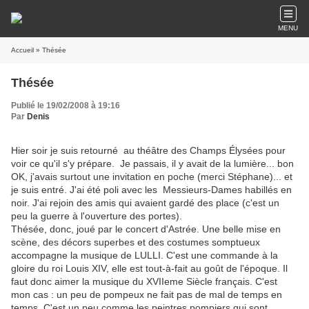
MENU
Accueil
» Thésée
Thésée
Publié le 19/02/2008 à 19:16
Par
Denis
Hier soir je suis retourné au théâtre des Champs Élysées pour
voir ce qu'il s'y prépare. Je passais, il y avait de la lumière... bon
OK, j'avais surtout une invitation en poche (merci Stéphane)... et
je suis entré. J'ai été poli avec les Messieurs-Dames habillés en
noir. J'ai rejoin des amis qui avaient gardé des place (c'est un
peu la guerre à l'ouverture des portes).
Thésée, donc, joué par le concert d'Astrée. Une belle mise en
scène, des décors superbes et des costumes somptueux
accompagne la musique de LULLI. C'est une commande à la
gloire du roi Louis XIV, elle est tout-à-fait au goût de l'époque. Il
faut donc aimer la musique du XVIIeme Siècle français. C'est
mon cas : un peu de pompeux ne fait pas de mal de temps en
temps. C'est un peu comme les peintres pompiers qui sont