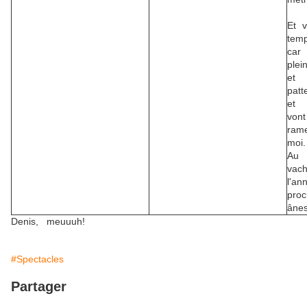
Et v
temp
car
plei
et 
patt
et 
vo
ram
moi.
Au 
va
l'an
pro
ânes
Denis, meuuuh!
#Spectacles
Partager